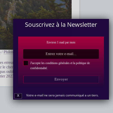
Souscrivez à la Newsletter
Environ 1 mail par mois
s
/
Philosophie photo
/
Préparer & Planifier
es erreurs qui forgent le professionnalisme. Il
J'accepte les conditions générales et la politique de
voir le chemin parcouru d’apprécier ce qui a été
confidentialité
.
pas oublier les erreurs.
rier 2023
10 min
Envoyer
Votre e-mail ne sera jamais communiqué a un tiers.
X