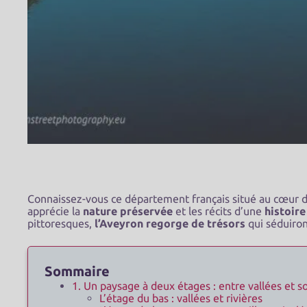
Connaissez-vous ce département français situé au cœur d
apprécie la
nature préservée
et les récits d’une
histoire
pittoresques,
l’Aveyron regorge de trésors
qui séduiron
Sommaire
1. Un paysage à deux étages : entre vallées et
L’étage du bas : vallées et rivières