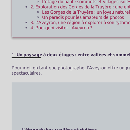
L’étage du haut : sommets et villages isolé
2. Exploration des Gorges de la Truyère : une en
Les Gorges de la Truyère : un joyau naturel
Un paradis pour les amateurs de photos
3. L’Aveyron, une région à explorer à son rythm
4. Pourquoi visiter l’Aveyron ?
1.
Un paysage à deux étages : entre vallées et somme
Pour moi, en tant que photographe, l’Aveyron offre un
p
spectaculaires.
L’étage du bas : vallées et rivières