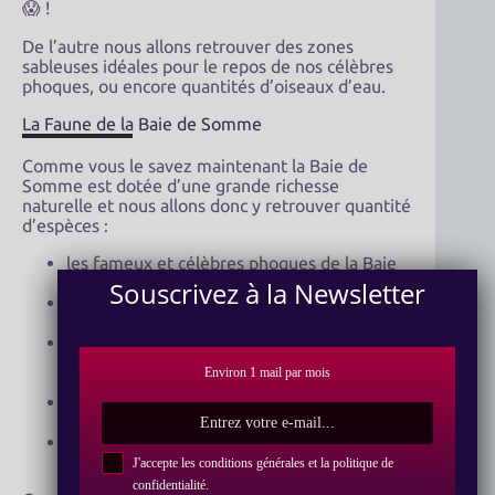
😱 !
De l’autre nous allons retrouver des zones
sableuses idéales pour le repos de nos célèbres
phoques, ou encore quantités d’oiseaux d’eau.
La Faune de la Baie de Somme
Comme vous le savez maintenant la Baie de
Somme est dotée d’une grande richesse
naturelle et nous allons donc y retrouver quantité
d’espèces :
les fameux et célèbres phoques de la Baie
de Somme
Souscrivez à la Newsletter
de grands échassiers: Hérons, Spatules
blanches, Aigrettes, Cigognes etc …
de limicoles: (oiseaux de vasières)
Bécassines des marais, Échasse blanche,
Environ 1 mail par mois
Avocettes élégantes, Barges, Courlis, etc…
de palmipèdes: Canards, Cormorans,
Cygnes, Mouettes, Grèbes, Oies, etc…
sans oublier quelques passereaux et
rapaces…
J'accepte les conditions générales et la politique de
confidentialité
.