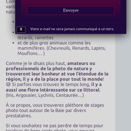
Comme vous pouvez le constater c’est assez
varié, et je me dois en tant que photographe de
Envoyer
nature ne pas oublier dans cette biodiversité :
les insectes tels que les papillons, criquets,
sauterelles, libellules, etc..
Votre e-mail ne sera jamais communiqué a un tiers.
X
les batraciens et reptiles: crapauds, tritons,
lézards, rainettes
et de plus gros animaux comme les
mammifères. (Chevreuils, Renards, Lapins,
Mouflons… )
Comme je le disais plus haut,
amateurs ou
professionnels de la photo de nature y
trouveront leur bonheur et vue l’étendue de la
région, il y a de la place pour tout le monde
!
😅 Si parfois vous trouvez le temps long,
il y a
aussi une flore intéressante sur ce littoral
.
(Iris, Argousier, Lychnis, Centaurée…)
À ce propos, vous trouverez pléthore de stages
photo tout autour de la Baie par divers
prestataires.
Si vous souhaitez ne pas perdre de temps pour
localiser de bons spots photo, vous pouvez